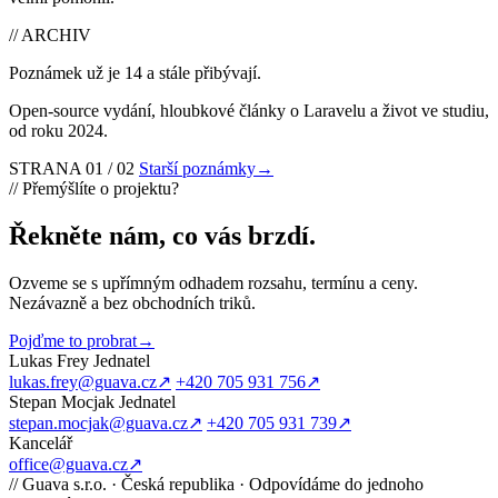
//
ARCHIV
Poznámek už je 14 a stále přibývají.
Open-source vydání, hloubkové články o Laravelu a život ve studiu,
od roku 2024.
STRANA 01 / 02
Starší poznámky
→
//
Přemýšlíte o projektu?
Řekněte nám, co vás brzdí
.
Ozveme se s upřímným odhadem rozsahu, termínu a ceny.
Nezávazně a bez obchodních triků.
Pojďme to probrat
→
Lukas Frey
Jednatel
lukas.frey@guava.cz
↗
+420 705 931 756
↗
Stepan Mocjak
Jednatel
stepan.mocjak@guava.cz
↗
+420 705 931 739
↗
Kancelář
office@guava.cz
↗
//
Guava s.r.o. · Česká republika · Odpovídáme do jednoho