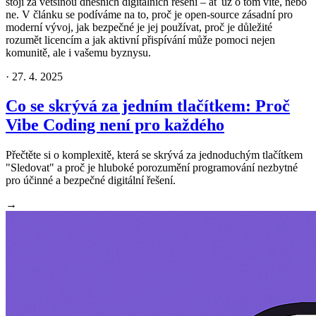
stojí za většinou dnešních digitálních řešení – ať už o tom víte, nebo
ne. V článku se podíváme na to, proč je open-source zásadní pro
moderní vývoj, jak bezpečné je jej používat, proč je důležité
rozumět licencím a jak aktivní přispívání může pomoci nejen
komunitě, ale i vašemu byznysu.
·
27. 4. 2025
Co se skrývá za jedním tlačítkem: Proč
Vibe Coding není pro každého
Přečtěte si o komplexitě, která se skrývá za jednoduchým tlačítkem
"Sledovat" a proč je hluboké porozumění programování nezbytné
pro účinné a bezpečné digitální řešení.
→