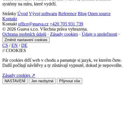
systémy na míru, které vydrží.
Stránky
Úvod
Vývoj softwaru
Reference
Blog
Open source
Kontakt
Kontakt
office@guava.cz
+420 705 931 739
© 2026 Guava s.r.o. Všechna práva vyhrazena.
Ochrana osobních údajů
·
Zásady cookies
·
Údaje o společnosti
·
Změnit nastavení cookies
CS
/
EN
/
DE
//
COOKIES
Pár cookies drží web v chodu a pamatuje si jazyk, ve kterém čtete.
Další počítají návštěvy a ty zůstávají vypnuté, dokud je nepovolíte.
Zásady cookies
↗
NASTAVENÍ
Jen nezbytné
Přijmout vše