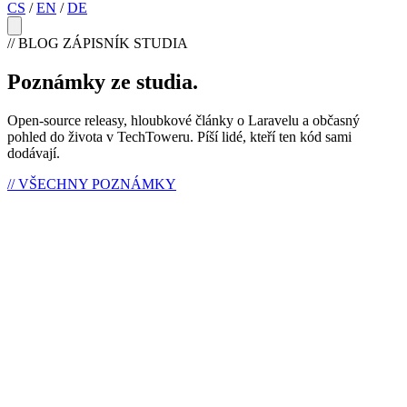
CS
/
EN
/
DE
// BLOG
ZÁPISNÍK STUDIA
Poznámky ze studia
.
Open-source releasy, hloubkové články o Laravelu a občasný
pohled do života v TechToweru. Píší lidé, kteří ten kód sami
dodávají.
//
VŠECHNY POZNÁMKY