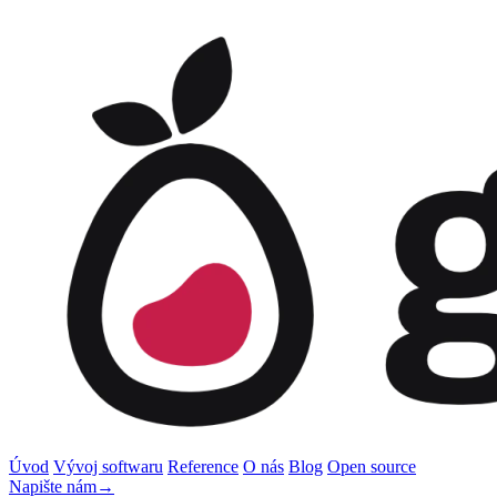
Úvod
Vývoj softwaru
Reference
O nás
Blog
Open source
Napište nám
→