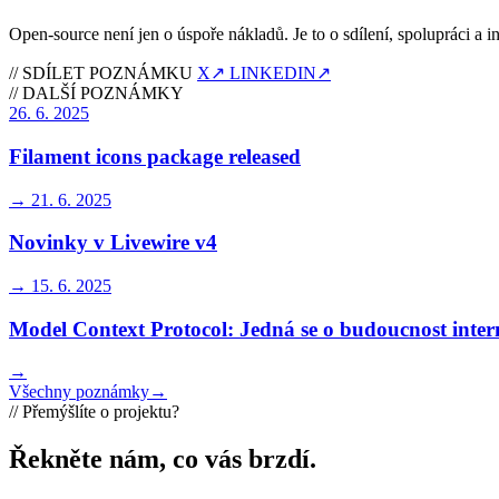
Open-source není jen o úspoře nákladů. Je to o sdílení, spolupráci a i
//
SDÍLET POZNÁMKU
X
↗
LINKEDIN
↗
//
DALŠÍ POZNÁMKY
26. 6. 2025
Filament icons package released
→
21. 6. 2025
Novinky v Livewire v4
→
15. 6. 2025
Model Context Protocol: Jedná se o budoucnost inter
→
Všechny poznámky
→
//
Přemýšlíte o projektu?
Řekněte nám, co vás brzdí
.