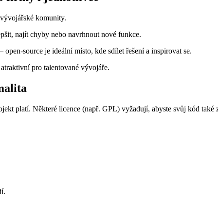
 vývojářské komunity.
pšit, najít chyby nebo navrhnout nové funkce.
pen-source je ideální místo, kde sdílet řešení a inspirovat se.
atraktivní pro talentované vývojáře.
malita
ekt platí. Některé licence (např. GPL) vyžadují, abyste svůj kód také z
í.