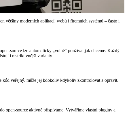
men většiny moderních aplikací, webů i firemních systémů – často i
n open-source lze automaticky „volně“ používat jak chceme. Každý
ují i restriktivnější varianty.
e kód veřejný, může jej kdokoliv kdykoliv zkontrolovat a opravit.
o open-source aktivně přispíváme. Vytváříme vlastní pluginy a