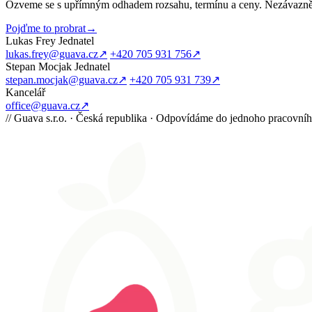
Ozveme se s upřímným odhadem rozsahu, termínu a ceny. Nezávazně 
Pojďme to probrat
→
Lukas Frey
Jednatel
lukas.frey@guava.cz
↗
+420 705 931 756
↗
Stepan Mocjak
Jednatel
stepan.mocjak@guava.cz
↗
+420 705 931 739
↗
Kancelář
office@guava.cz
↗
//
Guava s.r.o. · Česká republika · Odpovídáme do jednoho pracovní