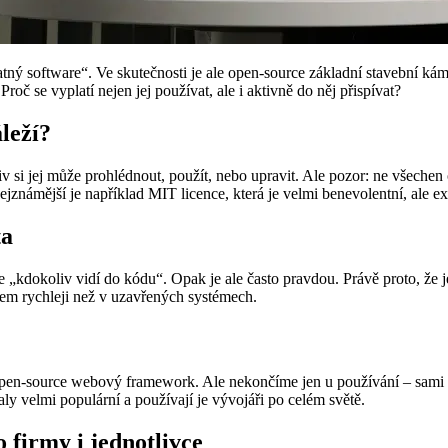
latný software“. Ve skutečnosti je ale open-source základní stavební ká
č se vyplatí nejen jej používat, ale i aktivně do něj přispívat?
leží?
 si jej může prohlédnout, použít, nebo upravit. Ale pozor: ne všeche
jznámější je například MIT licence, která je velmi benevolentní, ale exist
ta
 „kdokoliv vidí do kódu“. Opak je ale často pravdou. Právě proto, že j
m rychleji než v uzavřených systémech.
pen-source webový framework. Ale nekončíme jen u používání – sami d
taly velmi populární a používají je vývojáři po celém světě.
 firmy i jednotlivce