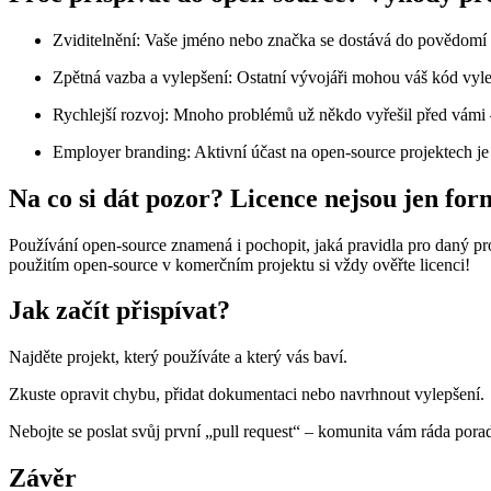
Zviditelnění: Vaše jméno nebo značka se dostává do povědomí
Zpětná vazba a vylepšení: Ostatní vývojáři mohou váš kód vyle
Rychlejší rozvoj: Mnoho problémů už někdo vyřešil před vámi – o
Employer branding: Aktivní účast na open-source projektech je 
Na co si dát pozor? Licence nejsou jen for
Používání open-source znamená i pochopit, jaká pravidla pro daný proj
použitím open-source v komerčním projektu si vždy ověřte licenci!
Jak začít přispívat?
Najděte projekt, který používáte a který vás baví.
Zkuste opravit chybu, přidat dokumentaci nebo navrhnout vylepšení.
Nebojte se poslat svůj první „pull request“ – komunita vám ráda porad
Závěr