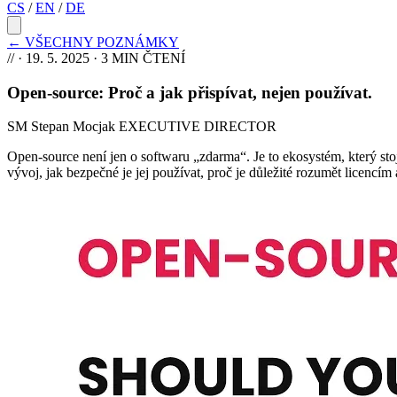
CS
/
EN
/
DE
←
VŠECHNY POZNÁMKY
//
·
19. 5. 2025
· 3 MIN ČTENÍ
Open-source: Proč a jak přispívat, nejen používat
.
SM
Stepan Mocjak
EXECUTIVE DIRECTOR
Open-source není jen o softwaru „zdarma“. Je to ekosystém, který stoj
vývoj, jak bezpečné je jej používat, proč je důležité rozumět licencí