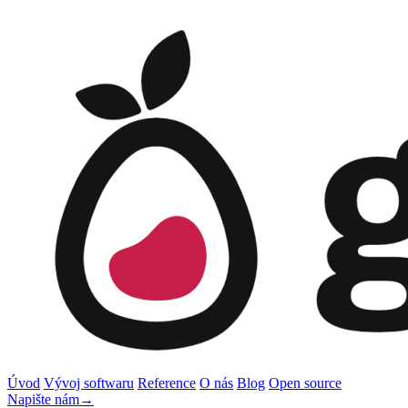
Úvod
Vývoj softwaru
Reference
O nás
Blog
Open source
Napište nám
→