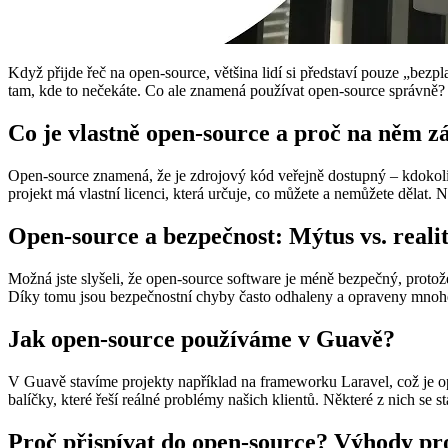
Když přijde řeč na open-source, většina lidí si představí pouze „bezp
tam, kde to nečekáte. Co ale znamená používat open-source správně? Pro
Co je vlastně open-source a proč na něm zá
Open-source znamená, že je zdrojový kód veřejně dostupný – kdokoliv
projekt má vlastní licenci, která určuje, co můžete a nemůžete dělat. Ne
Open-source a bezpečnost: Mýtus vs. reali
Možná jste slyšeli, že open-source software je méně bezpečný, protože
Díky tomu jsou bezpečnostní chyby často odhaleny a opraveny mnohe
Jak open-source používáme v Guavě?
V Guavě stavíme projekty například na frameworku Laravel, což je o
balíčky, které řeší reálné problémy našich klientů. Některé z nich se s
Proč přispívat do open-source? Výhody pro