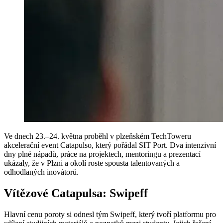
Ve dnech 23.–24. května proběhl v plzeňském TechToweru
akcelerační event Catapulso, který pořádal SIT Port. Dva intenzivní
dny plné nápadů, práce na projektech, mentoringu a prezentací
ukázaly, že v Plzni a okolí roste spousta talentovaných a
odhodlaných inovátorů.
Vítězové Catapulsa: Swipeff
Hlavní cenu poroty si odnesl tým Swipeff, který tvoří platformu pro