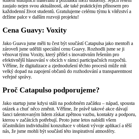
sdílení studijních materiálů a poznatků mezi studenty. Jejich řešení
zaujalo nejen svou aktuálností, ale také praktickým přínosem pro
každodenní život studentů. Gratulujeme celému týmu k vítězství a
držíme palce v dalším rozvoji projektu!
Cena Guavy: Voxity
Jako Guava jsme měli tu čest být součástí Catapulsa jako mentoři a
zároveň jsme udělili speciální cenu Guavy. Rozhodli jsme se ji
věnovat týmu Voxity, který přišel s inovativním řešením pro
efektivnější hlasování v obcích v rámci participačních rozpočtů.
Věříme, že digitalizace a zjednodušení těchto procesů může mít
velký dopad na zapojení občanů do rozhodování a transparentnost
veřejné správy.
Proč Catapulso podporujeme?
Jako startup jsme kdysi stáli na podobném začátku – nápad, spousta
otázek a chuť něco změnit. Věříme, že právě takové akce dávají
šanci talentovaným lidem získat zpětnou vazbu, kontakty a podporu,
kterou v začátcích potřebují. Proto jsme letos nabídli všem
účastníkům individuální konzultace v oblasti vývoje aplikací a těší
nás, že jsme mohli být součástí této inspirativní atmosféry.