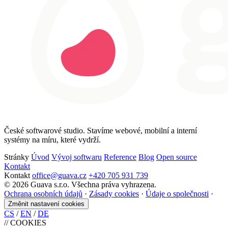
České softwarové studio. Stavíme webové, mobilní a interní
systémy na míru, které vydrží.
Stránky
Úvod
Vývoj softwaru
Reference
Blog
Open source
Kontakt
Kontakt
office@guava.cz
+420 705 931 739
© 2026 Guava s.r.o. Všechna práva vyhrazena.
Ochrana osobních údajů
·
Zásady cookies
·
Údaje o společnosti
·
Změnit nastavení cookies
CS
/
EN
/
DE
//
COOKIES