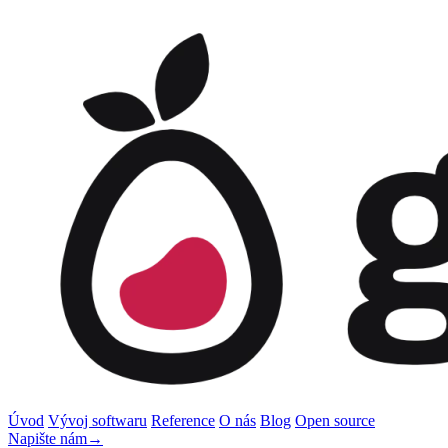
Úvod
Vývoj softwaru
Reference
O nás
Blog
Open source
Napište nám
→