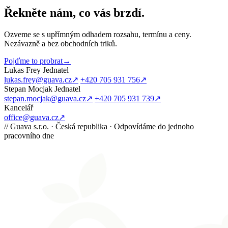
Řekněte nám, co vás brzdí
.
Ozveme se s upřímným odhadem rozsahu, termínu a ceny.
Nezávazně a bez obchodních triků.
Pojďme to probrat
→
Lukas Frey
Jednatel
lukas.frey@guava.cz
↗
+420 705 931 756
↗
Stepan Mocjak
Jednatel
stepan.mocjak@guava.cz
↗
+420 705 931 739
↗
Kancelář
office@guava.cz
↗
//
Guava s.r.o. · Česká republika · Odpovídáme do jednoho
pracovního dne