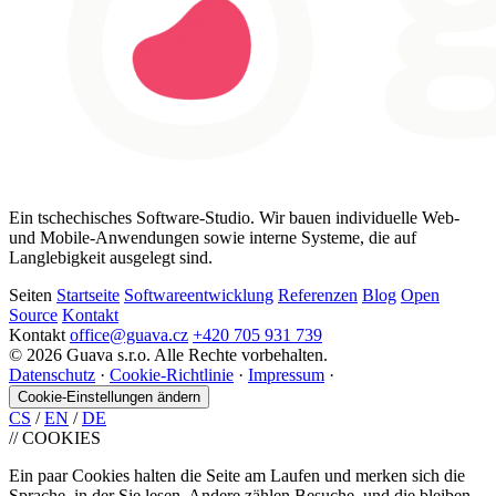
Ein tschechisches Software-Studio. Wir bauen individuelle Web-
und Mobile-Anwendungen sowie interne Systeme, die auf
Langlebigkeit ausgelegt sind.
Seiten
Startseite
Softwareentwicklung
Referenzen
Blog
Open
Source
Kontakt
Kontakt
office@guava.cz
+420 705 931 739
© 2026 Guava s.r.o. Alle Rechte vorbehalten.
Datenschutz
·
Cookie-Richtlinie
·
Impressum
·
Cookie-Einstellungen ändern
CS
/
EN
/
DE
//
COOKIES
Ein paar Cookies halten die Seite am Laufen und merken sich die
Sprache, in der Sie lesen. Andere zählen Besuche, und die bleiben