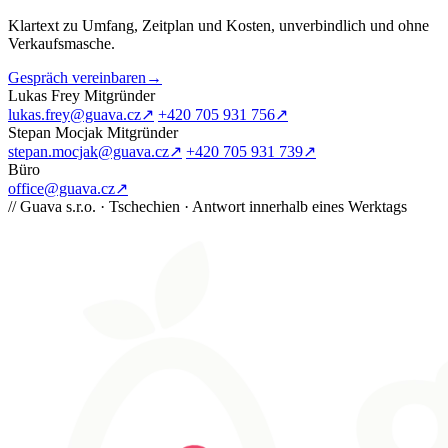
Klartext zu Umfang, Zeitplan und Kosten, unverbindlich und ohne
Verkaufsmasche.
Gespräch vereinbaren
→
Lukas Frey
Mitgründer
lukas.frey@guava.cz
↗
+420 705 931 756
↗
Stepan Mocjak
Mitgründer
stepan.mocjak@guava.cz
↗
+420 705 931 739
↗
Büro
office@guava.cz
↗
//
Guava s.r.o. · Tschechien · Antwort innerhalb eines Werktags