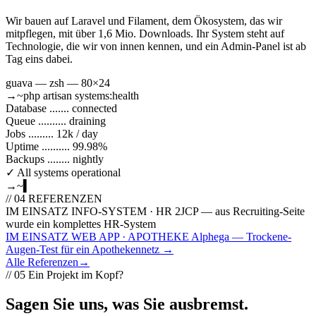
Wir bauen auf Laravel und Filament, dem Ökosystem, das wir
mitpflegen, mit über 1,6 Mio. Downloads. Ihr System steht auf
Technologie, die wir von innen kennen, und ein Admin-Panel ist ab
Tag eins dabei.
guava — zsh — 80×24
→
~
php artisan systems:health
Database ....... connected
Queue .......... draining
Jobs ......... 12k / day
Uptime .......... 99.98%
Backups ........ nightly
✓ All systems operational
→
~
▍
// 04
REFERENZEN
IM EINSATZ
INFO-SYSTEM · HR
2JCP — aus Recruiting-Seite
wurde ein komplettes HR-System
IM EINSATZ
WEB APP · APOTHEKE
Alphega — Trockene-
Augen-Test für ein Apothekennetz
→
Alle Referenzen
→
// 05
Ein Projekt im Kopf?
Sagen Sie uns, was Sie ausbremst
.